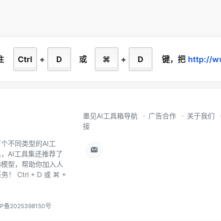
住
Ctrl
+
D
或
⌘
+
D
键，
把
http://
墨见AI工具箱导航
广告合作
关于我们
接
个不同类型的AI工
，AI工具集还推荐了
和模型，帮助你加入人
trl + D 或 ⌘ +
P备2025398150号