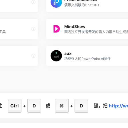
演示文档版的ChatGPT
MindShow
成工具
auxi
功能强大的PowerPoint AI插件
住
Ctrl
+
D
或
⌘
+
D
键，
把
http://